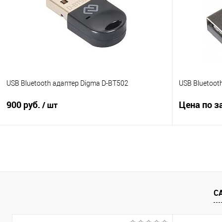
В избранное
В наличии
В избранно
USB Bluetooth адаптер Digma D-BT502
USB Bluetoot
900 руб.
Цена по з
/ шт
Подписаться
Купить в 1
Купить в 1 клик
Сравнение
В избранно
В избранное
Недоступно
С