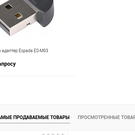
е
В наличии
В избранное
h адаптер Espada ES-M03
апросу
Запросить цену
 клик
Сравнение
е
Недоступно
АМЫЕ ПРОДАВАЕМЫЕ ТОВАРЫ
ПРОСМОТРЕННЫЕ ТОВА