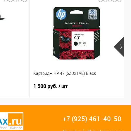
Картридж HP 47 (6ZD21AE) Black
М
1 500 руб.
8
/ шт
+7 (925) 461-40-50