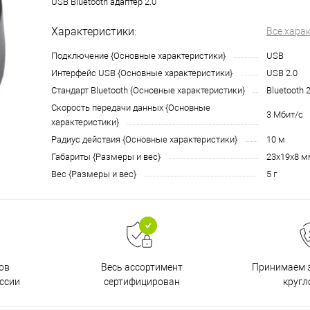
USB Bluetooth адаптер 2.0
Характеристики:
Все хара
Подключение {Основные характеристики}
USB
Интерфейс USB {Основные характеристики}
USB 2.0
Стандарт Bluetooth {Основные характеристики}
Bluetooth 2
Скорость передачи данных {Основные
3 Мбит/с
характеристики}
Радиус действия {Основные характеристики}
10 м
Габариты {Размеры и вес}
23х19х8 м
Вес {Размеры и вес}
5 г
ов
Принимаем з
Весь ассортимент
ссии
кругл
сертифицирован