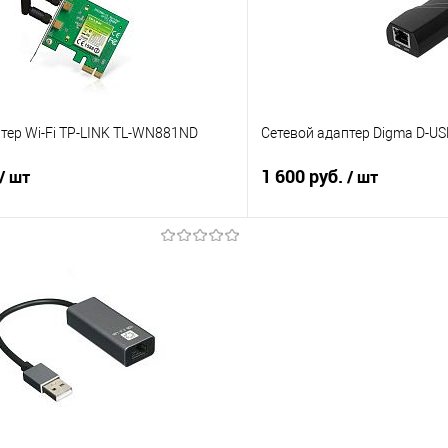
тер Wi-Fi TP-LINK TL-WN881ND
Сетевой адаптер Digma D-US
1 600 руб.
/ шт
/ шт
В корзину
В корз
 клик
Сравнение
Купить в 1 клик
е
В наличии
В избранное