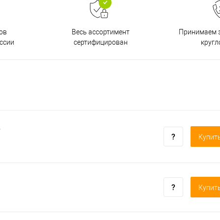
ов
Принимаем з
Весь ассортимент
ссии
кругл
сертифицирован
о
Купить
Купить