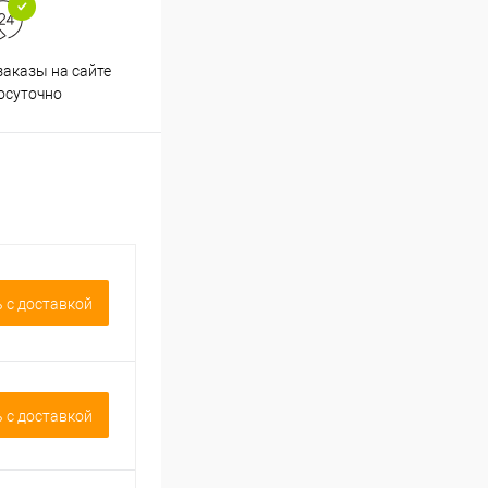
аказы на сайте
Срочная доставка по
осуточно
Одинцово в течение 2-х часов
 c доставкой
 c доставкой