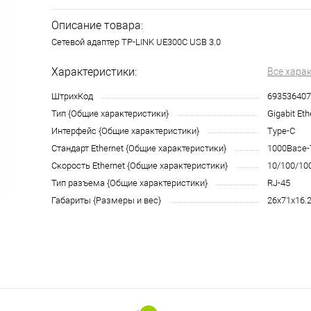
Описание товара:
Сетевой адаптер TP-LINK UE300C USB 3.0
Характеристики:
Все хара
ШтрихКод
693536407
Тип {Общие характеристики}
Gigabit Eth
Интерфейс {Общие характеристики}
Type-C
Стандарт Ethernet {Общие характеристики}
1000Base-
Скорость Ethernet {Общие характеристики}
10/100/10
Тип разъема {Общие характеристики}
RJ-45
Габариты {Размеры и вес}
26х71х16.