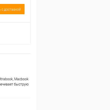
 c доставкой
ltrabook, Maсbook
спечивает быструю