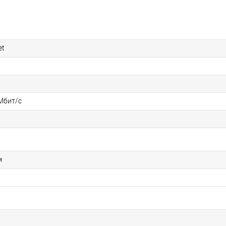
et
Мбит/с
м
а