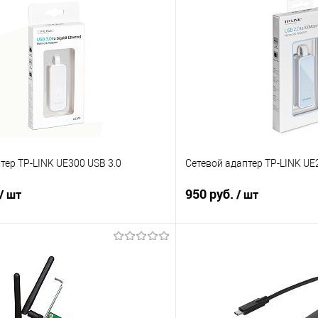
тер TP-LINK UE300 USB 3.0
Сетевой адаптер TP-LINK UE
950 руб.
/ шт
/ шт
В корзину
В корз
 клик
Сравнение
Купить в 1 клик
е
В наличии
В избранное