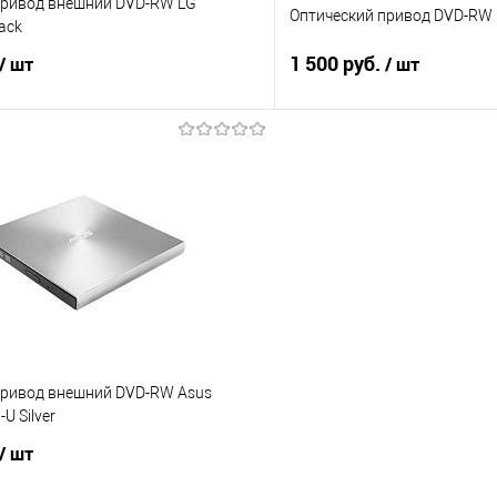
привод внешний DVD-RW LG
Оптический привод DVD-RW
ack
1 500 руб.
/ шт
/ шт
Подписаться
Подпис
 клик
Сравнение
Купить в 1 клик
е
Недоступно
В избранное
привод внешний DVD-RW Asus
 Silver
/ шт