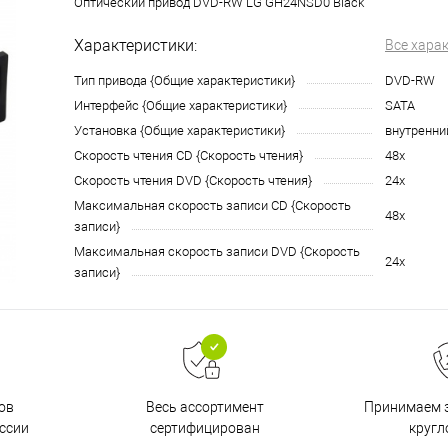
Оптический привод DVD-RW LG GH24NSD0 Black
Характеристики:
Все хара
Тип привода {Общие характеристики}
DVD-RW
Интерфейс {Общие характеристики}
SATA
Установка {Общие характеристики}
внутренни
Скорость чтения CD {Скорость чтения}
48x
Скорость чтения DVD {Скорость чтения}
24x
Максимальная скорость записи CD {Скорость
48x
записи}
Максимальная скорость записи DVD {Скорость
24x
записи}
ов
Принимаем з
Весь ассортимент
ссии
кругл
сертифицирован