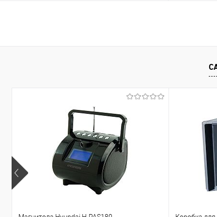
Подписаться
Купить в 1 клик
Сравнение
Купить в 1
В избранное
Недоступно
В избранно
С
Магнитола Hyundai H-PAS180
Коробка для 