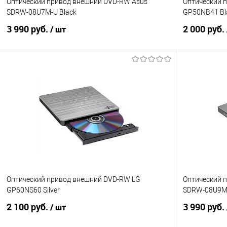
Оптический привод внешний DVD-RW Asus
Оптический 
SDRW-08U7M-U Black
GP50NB41 Bl
3 990 руб.
2 000 руб.
/ шт
Подписаться
Купить в 1 клик
Сравнение
Купить в 1
В избранное
Недоступно
В избранно
Оптический привод внешний DVD-RW LG
Оптический 
GP60NS60 Silver
SDRW-08U9M-U
2 100 руб.
3 990 руб.
/ шт