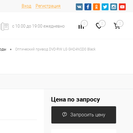
Вход
Регистрация
0
0
0
с 10.00 до 19:00 ежедневно
•
воды
Оптический привод DVD-RW LG GH24NSD0 Black
Цена по запросу
Запросить цену