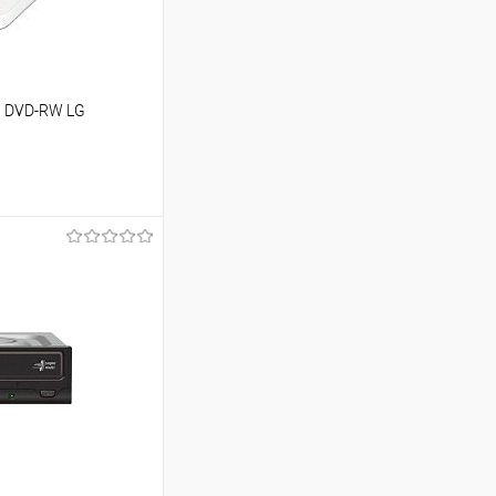
й DVD-RW LG
ину
Сравнение
В наличии