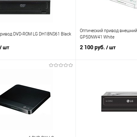
Оптический привод внешни
привод DVD-ROM LG DH18NS61 Black
GP50NW41 White
2 100 руб.
/ шт
/ шт
В корзину
В корз
 клик
Сравнение
Купить в 1 клик
е
В наличии
В избранное