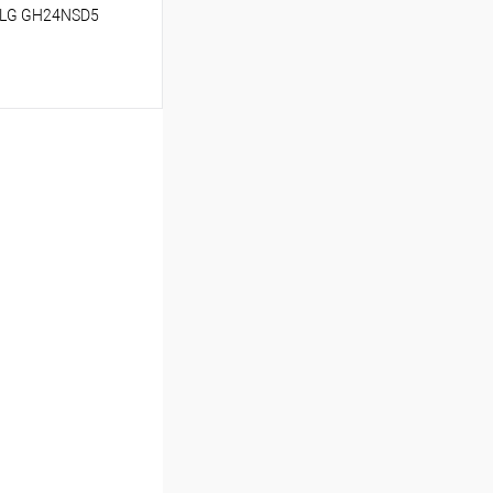
 LG GH24NSD5
аться
Сравнение
Недоступно