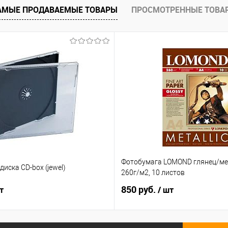
е
Недоступно
АМЫЕ ПРОДАВАЕМЫЕ ТОВАРЫ
ПРОСМОТРЕННЫЕ ТОВА
Фотобумага LOMOND глянец/мет
диска CD-box (jewel)
260г/м2, 10 листов
850 руб.
т
/ шт