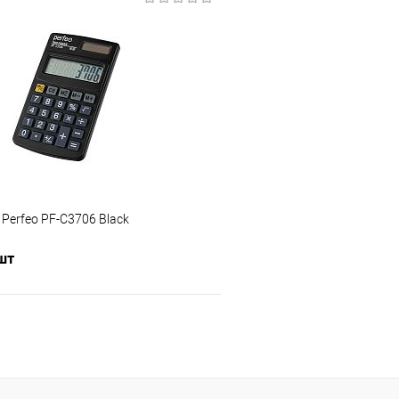
В корзину
В корз
 клик
Сравнение
Купить в 1 клик
е
В наличии
В избранное
Perfeo PF-C3706 Black
 шт
Подписаться
 клик
Сравнение