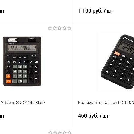
1 100 руб.
 шт
/ шт
В корзину
В корз
 клик
Сравнение
Купить в 1 клик
е
В наличии
В избранное
Attache SDC-444s Black
Калькулятор Citizen LC-110N
450 руб.
 шт
/ шт