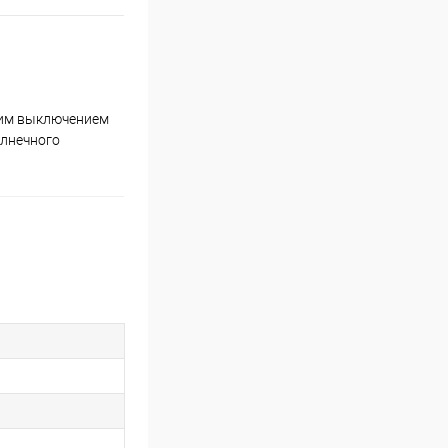
ским выключением
олнечного