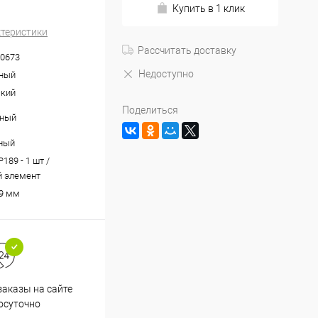
Купить в 1 клик
ктеристики
Рассчитать доставку
0673
Недоступно
ный
ский
Поделиться
чный
ный
189 - 1 шт /
й элемент
9 мм
аказы на сайте
Срочная доставка по
осуточно
Одинцово в течение 2-х часов