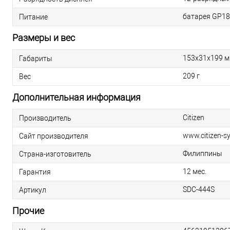
батарея GP189
Питание
Размеры и вес
153х31х199 
Габариты
209 г
Вес
Дополнительная информация
Citizen
Производитель
www.citizen-s
Сайт производителя
Филиппины
Страна-изготовитель
12 мес.
Гарантия
SDC-444S
Артикул
Прочие