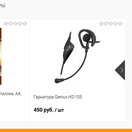
РЫ
аллик, А4,
Гарнитура Genius HS-105
К
450 руб.
1
/ шт