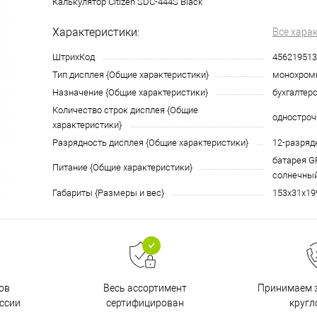
Калькулятор Citizen SDC-444S Black
Характеристики:
Все хара
ШтрихКод
456219513
Тип дисплея {Общие характеристики}
монохром
Назначение {Общие характеристики}
бухгалтер
Количество строк дисплея {Общие
одностро
характеристики}
Разрядность дисплея {Общие характеристики}
12-разряд
батарея GP
Питание {Общие характеристики}
солнечны
Габариты {Размеры и вес}
153х31х19
ов
Принимаем з
Весь ассортимент
ссии
кругл
сертифицирован