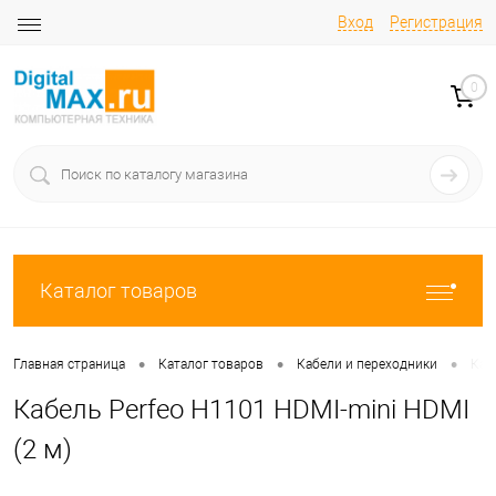
Вход
Регистрация
0
Каталог товаров
•
•
•
Главная страница
Каталог товаров
Кабели и переходники
Каб
Кабель Perfeo H1101 HDMI-mini HDMI
(2 м)