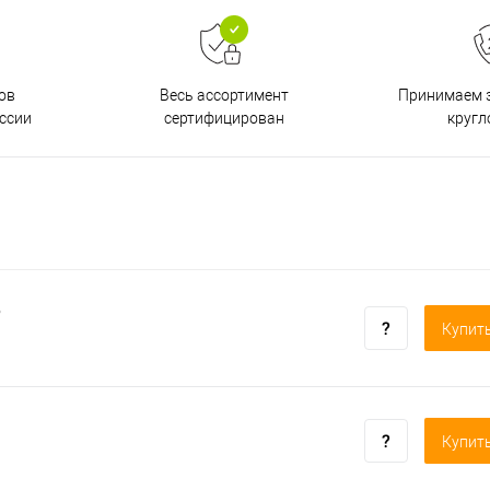
ов
Принимаем з
Весь ассортимент
ссии
кругл
сертифицирован
о
Купить
Купить