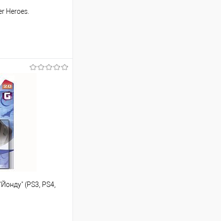
er Heroes.
ину
Сравнение
В наличии
 "Йонду" (PS3, PS4,