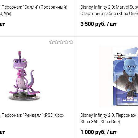
ty. Персонаж "Салли" (Прозрачный)
Disney Infinity 2.0: Marvel Sup
, Wii)
Стартовый набор (Xbox One)
3 500 руб.
 шт
/ шт
В корзину
В корз
 клик
Сравнение
Купить в 1 клик
е
В наличии
В избранное
ty. Персонаж "Рендалл" (PS3, Xbox
Disney Infinity 2.0. Персонаж
Xbox 360, Xbox One)
1 000 руб.
 шт
/ шт