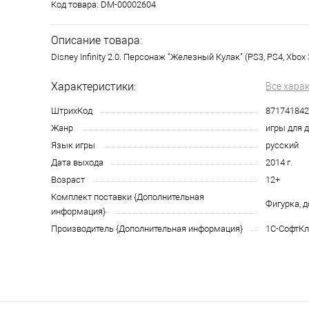
Код товара:
DM-00002604
Описание товара:
Disney Infinity 2.0. Персонаж "Железный Кулак" (PS3, PS4, Xbox 
Характеристики:
Все хара
ШтрихКод
871741842
Жанр
игры для 
Язык игры
русский
Дата выхода
2014 г.
Возраст
12+
Комплект поставки {Дополнительная
Фигурка, 
информация}
Производитель {Дополнительная информация}
1С-СофтКл