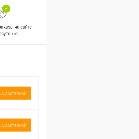
аказы на сайте
Срочная доставка по
осуточно
Одинцово в течение 2-х часов
 c доставкой
 c доставкой