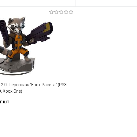
В корзину
Подпис
 клик
Сравнение
Купить в 1 клик
е
В наличии
В избранное
ty 2.0. Персонаж "Енот Ракета" (PS3,
, Xbox One)
/ шт
Подписаться