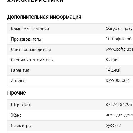
Дополнительная информация
Фигурка, док
Комплект поставки
1С-СофтКлаб
Производитель
www.softclub.
Сайт производителя
Китай
Страна-изготовитель
14 дней
Гарантия
IQAV000062
Артикул
Прочие
87174184296
ШтрихКод
игры для дете
Жанр
русский
Язык игры