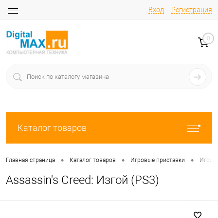
Вход
Регистрация
0
Каталог товаров
•
•
•
Главная страница
Каталог товаров
Игровые приставки
Игры 
Assassin's Creed: Изгой (PS3)