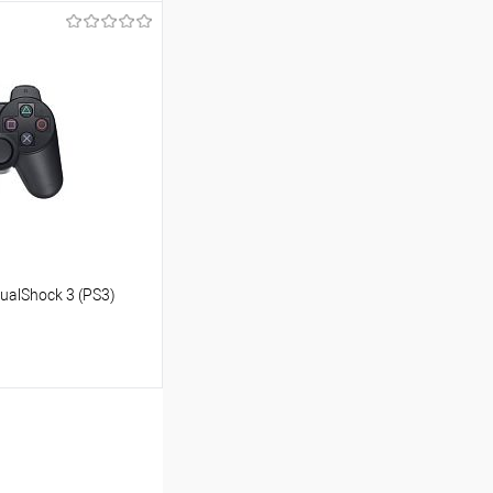
аться
Сравнение
Недоступно
alShock 3 (PS3)
аться
Сравнение