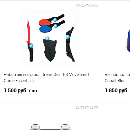
Подписаться
Купить в 1 клик
Сравнение
Купить в 1
В избранное
Недоступно
В избранно
Набор аксессуаров DreamGear PS Move 5-in-1
Беспроводной
Game Essentials
Cobalt Blue
1 500 руб.
1 850 руб.
/ шт
Подписаться
Купить в 1 клик
Сравнение
Купить в 1