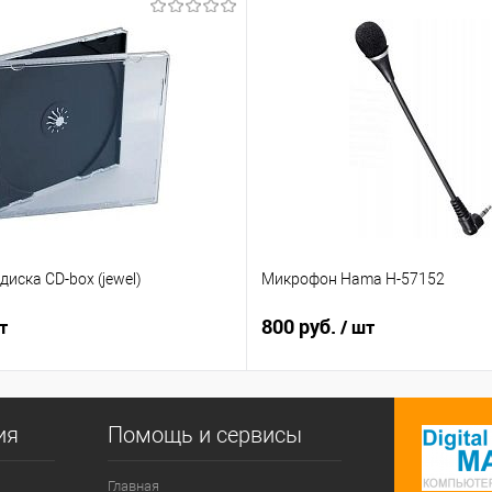
диска CD-box (jewel)
Микрофон Hama H-57152
800 руб.
т
/ шт
ия
Помощь и сервисы
Главная