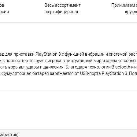
ов
Принимаем з
Весь ассортимент
ссии
кругл
сертифицирован
пад для приставки PlayStation 3 с функцией вибрации и системой ра
axis полностью погрузят игрока в виртуальный мир и сделают событ
ть взрывы, удары и движения. Благодаря технологии Bluetooth к 
кумуляторная батарея заряжается от USB-порта PlayStation 3. По
джойстик)