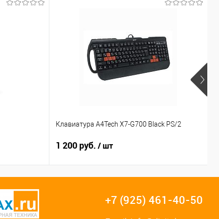
Р
Клавиатура A4Tech X7-G700 Black PS/2
к
1 200 руб.
4
/ шт
+7 (925) 461-40-50