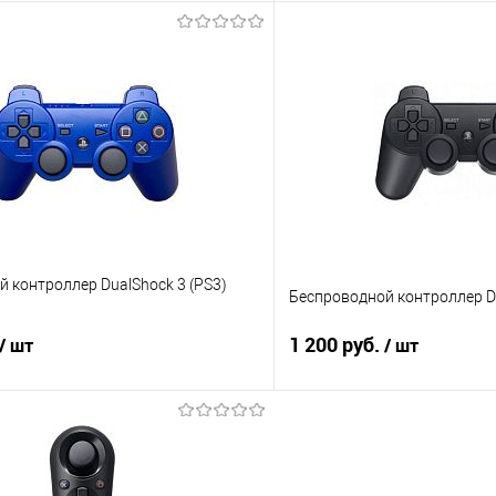
Подписаться
Подпис
 клик
Сравнение
Купить в 1 клик
е
Недоступно
В избранное
 контроллер DualShock 3 (PS3)
Беспроводной контроллер Du
1 200 руб.
/ шт
/ шт
Подписаться
Подпис
 клик
Сравнение
Купить в 1 клик