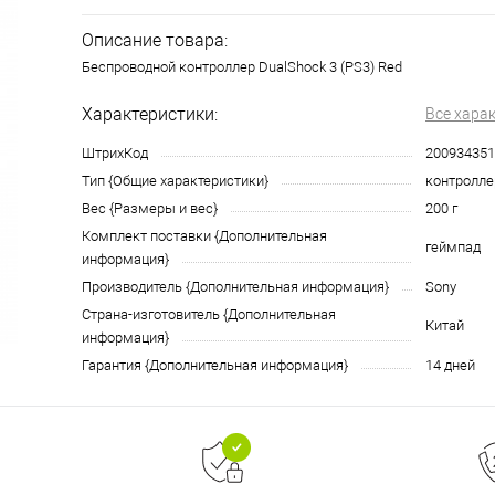
Описание товара:
Беспроводной контроллер DualShock 3 (PS3) Red
Характеристики:
Все хара
ШтрихКод
200934351
Тип {Общие характеристики}
контролле
Вес {Размеры и вес}
200 г
Комплект поставки {Дополнительная
геймпад
информация}
Производитель {Дополнительная информация}
Sony
Страна-изготовитель {Дополнительная
Китай
информация}
Гарантия {Дополнительная информация}
14 дней