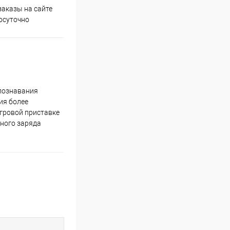
аказы на сайте
Срочная доставка по
осуточно
Одинцово в течение 2-х часов
спознавания
ия более
игровой приставке
лного заряда