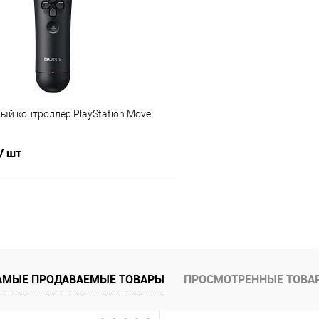
е
Недоступно
В избранное
ый контроллер PlayStation Move
/ шт
Подписаться
 клик
Сравнение
е
Недоступно
АМЫЕ ПРОДАВАЕМЫЕ ТОВАРЫ
ПРОСМОТРЕННЫЕ ТОВА