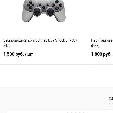
В избранное
Недоступно
В избранно
Беспроводной контроллер DualShock 3 (PS3)
Навигационн
Silver
(PS3)
1 500 руб.
1 800 руб.
/ шт
Подписаться
Купить в 1 клик
Сравнение
Купить в 1
В избранное
Недоступно
В избранно
С