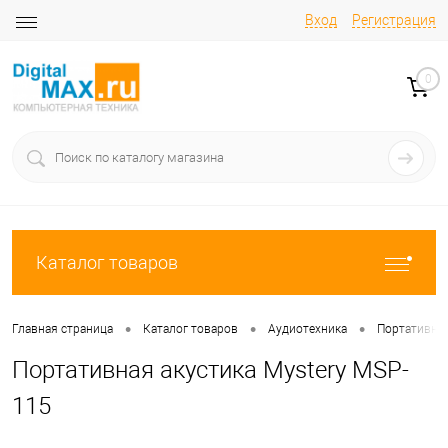
Вход
Регистрация
0
Каталог товаров
•
•
•
Главная страница
Каталог товаров
Аудиотехника
Портативны
Портативная акустика Mystery MSP-
115