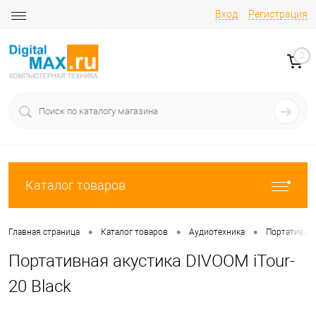
Вход
Регистрация
0
Каталог товаров
•
•
•
Главная страница
Каталог товаров
Аудиотехника
Портативны
Портативная акустика DIVOOM iTour-
20 Black