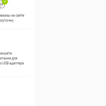
аказы на сайте
Срочная доставка по
осуточно
Одинцово в течение 2-х часов
ланшета.
питания для
го USB адаптера