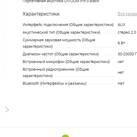
Портативная акустика DIVOOM iFit-3 Black
Характеристики:
Все хара
Интерфейс подключения {Общие характеристики}
AUX
Акустический тип {Общие характеристики}
стерео 2.0
Суммарная звуковая мощность {Общие
6 Вт
характеристики}
Диапазон частот {Общие характеристики}
30-20000 Г
Встроенный микрофон {Общие характеристики}
нет
Встроенный радиоприемник {Общие
нет
характеристики}
Bluetooth {Интерфейсы и разъемы}
Нет