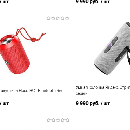
9 990 руб.
/ шт
/ шт
В корзину
В корз
 клик
Сравнение
Купить в 1 клик
е
В наличии
В избранное
Умная колонка Яндекс Стрит
акустика Hoco HC1 Bluetooth Red
серый
9 990 руб.
/ шт
/ шт
В корзину
В корз