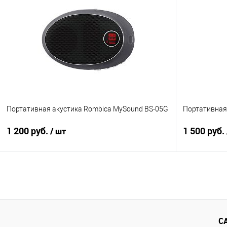
Купить в 1 клик
Сравнение
Купить в 1
В избранное
В наличии
В избранно
Портативная акустика Rombica MySound BS-05G
Портативная 
1 200 руб.
1 500 руб.
/ шт
В корзину
Купить в 1 клик
Сравнение
Купить в 1
В избранное
В наличии
В избранно
С