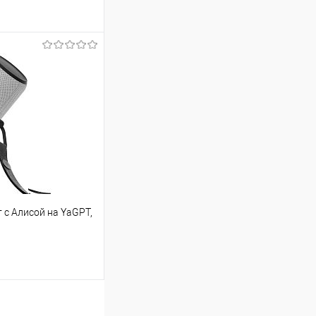
ину
Сравнение
В наличии
 с Алисой на YaGPT,
ину