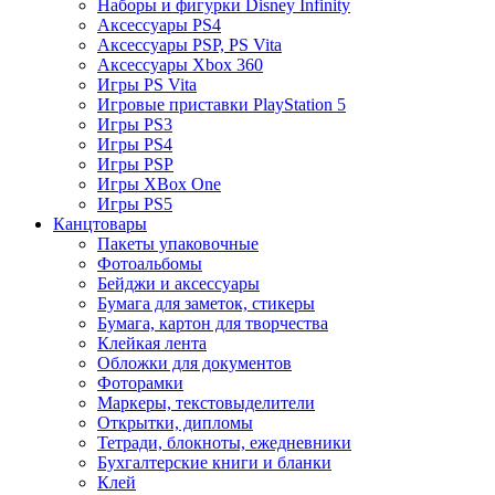
Наборы и фигурки Disney Infinity
Аксессуары PS4
Аксессуары PSP, PS Vita
Аксессуары Xbox 360
Игры PS Vita
Игровые приставки PlayStation 5
Игры PS3
Игры PS4
Игры PSP
Игры XBox One
Игры PS5
Канцтовары
Пакеты упаковочные
Фотоальбомы
Бейджи и аксессуары
Бумага для заметок, стикеры
Бумага, картон для творчества
Клейкая лента
Обложки для документов
Фоторамки
Маркеры, текстовыделители
Открытки, дипломы
Тетради, блокноты, ежедневники
Бухгалтерские книги и бланки
Клей