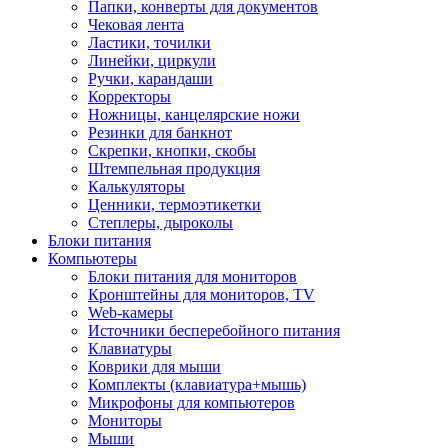
Папки, конверты для документов
Чековая лента
Ластики, точилки
Линейки, циркули
Ручки, карандаши
Корректоры
Ножницы, канцелярские ножи
Резинки для банкнот
Скрепки, кнопки, скобы
Штемпельная продукция
Калькуляторы
Ценники, термоэтикетки
Степлеры, дыроколы
Блоки питания
Компьютеры
Блоки питания для мониторов
Кронштейны для мониторов, TV
Web-камеры
Источники бесперебойного питания
Клавиатуры
Коврики для мыши
Комплекты (клавиатура+мышь)
Микрофоны для компьютеров
Мониторы
Мыши