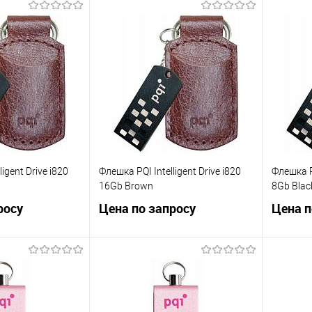
осить цену
Запросить цену
ик
Сравнение
Купить в 1 клик
Сравнение
Купит
Недоступно
В избранное
Недоступно
В изб
igent Drive i820
Флешка PQI Intelligent Drive i820
Флешка PQ
16Gb Brown
8Gb Blac
росу
Цена по запросу
Цена п
осить цену
Запросить цену
ик
Сравнение
Купить в 1 клик
Сравнение
Купит