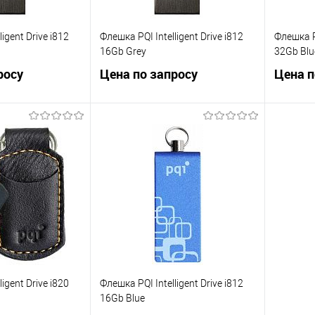
igent Drive i812
Флешка PQI Intelligent Drive i812
Флешка PQ
16Gb Grey
32Gb Blu
росу
Цена по запросу
Цена п
осить цену
Запросить цену
ик
Сравнение
Купить в 1 клик
Сравнение
Купит
Недоступно
В избранное
Недоступно
В изб
igent Drive i820
Флешка PQI Intelligent Drive i812
16Gb Blue