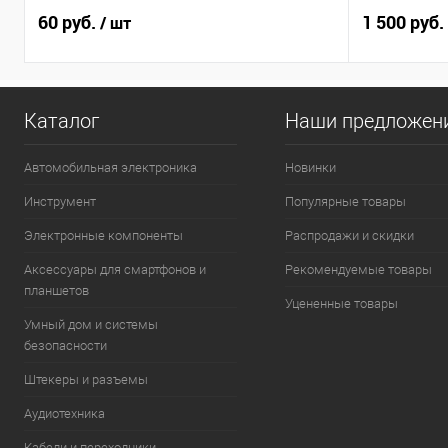
60 руб.
1 500 руб.
/ шт
Каталог
Наши предложен
Автомобильная электроника
Новинки
Инструмент
Популярные товары
Электронные компоненты
Распродажи и скидки
Аксессуары для смартфонов и
Рекомендуемые товары
планшетов
Уцененные товары
Умный дом и системы
безопасности
Штекеры и разъемы
Аудиотехника
Кабели и переходники