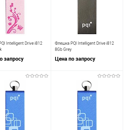
ранное
Недоступно
В избранное
Недоступно
I Intelligent Drive i812
Флешка PQI Intelligent Drive i812
k
8Gb Grey
о запросу
Цена по запросу
Запросить цену
Запросить цену
ь в 1 клик
Сравнение
Купить в 1 клик
Сравнение
ранное
Недоступно
В избранное
Недоступно