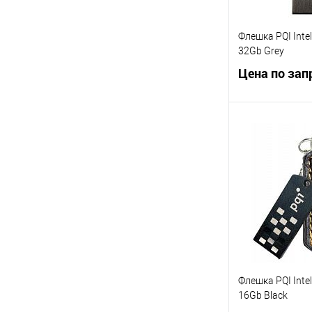
Флешка PQI Intell
32Gb Grey
Цена по зап
Запр
Купить в 1 кл
В избранное
Флешка PQI Intell
16Gb Black