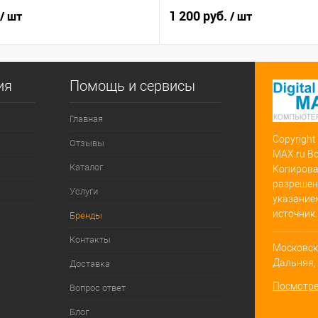
1 200 руб.
/ шт
/ шт
ия
Помощь и сервисы
Главная
Copyright
Отзывы
MAX.ru В
Каталог
Копирова
разрешен
Услуги
указание
источник.
Бренды
Контакты
Московска
Дальняя, д
Доставка
Посмотре
Вопрос ответ
Блог