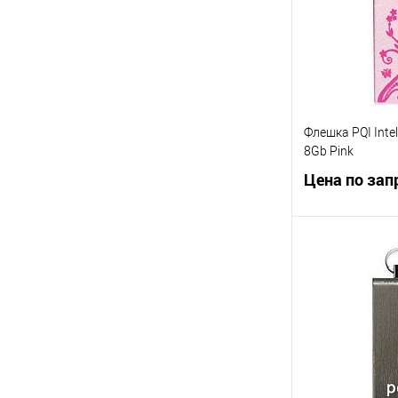
В избранное
Флешка PQI Intell
8Gb Pink
Цена по зап
Запр
Купить в 1 кл
В избранное