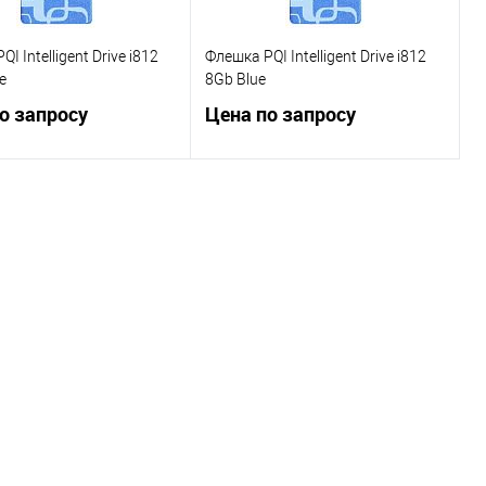
I Intelligent Drive i812
Флешка PQI Intelligent Drive i812
e
8Gb Blue
о запросу
Цена по запросу
Запросить цену
Запросить цену
ь в 1 клик
Сравнение
Купить в 1 клик
Сравнение
ранное
Недоступно
В избранное
Недоступно