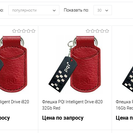
о:
Показать по:
популярности
30
igent Drive i820
Флешка PQI Intelligent Drive i820
Флешка PQ
32Gb Red
16Gb Re
росу
Цена по запросу
Цена п