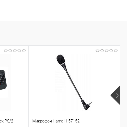
ck PS/2
Микрофон Hama H-57152
Г