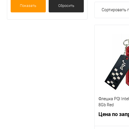
Показать
Сбросить
Сортировать п
Флешка PQI Intell
8Gb Red
Цена по зап