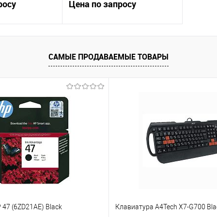
росу
Цена по запросу
осить цену
Запросить цену
САМЫЕ ПРОДАВАЕМЫЕ ТОВАРЫ
ик
Сравнение
Купить в 1 клик
Сравнение
Недоступно
В избранное
Недоступно
47 (6ZD21AE) Black
Клавиатура A4Tech X7-G700 Bla