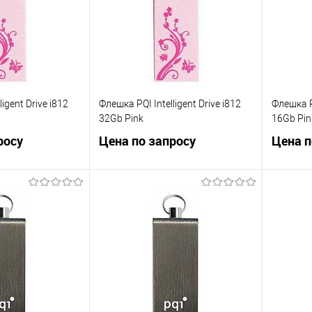
Недоступно
В избранное
Недоступно
В изб
igent Drive i812
Флешка PQI Intelligent Drive i812
Флешка PQ
32Gb Pink
16Gb Pin
росу
Цена по запросу
Цена п
осить цену
Запросить цену
ик
Сравнение
Купить в 1 клик
Сравнение
Купит
Недоступно
В избранное
Недоступно
В изб