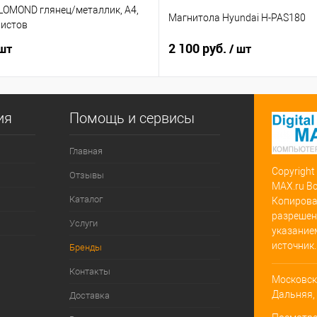
LOMOND глянец/металлик, А4,
Магнитола Hyundai H-PAS180
листов
2 100 руб.
 шт
/ шт
ия
Помощь и сервисы
Главная
Copyright
Отзывы
MAX.ru В
Каталог
Копирова
разрешен
Услуги
указание
источник.
Бренды
Контакты
Московска
Дальняя, д
Доставка