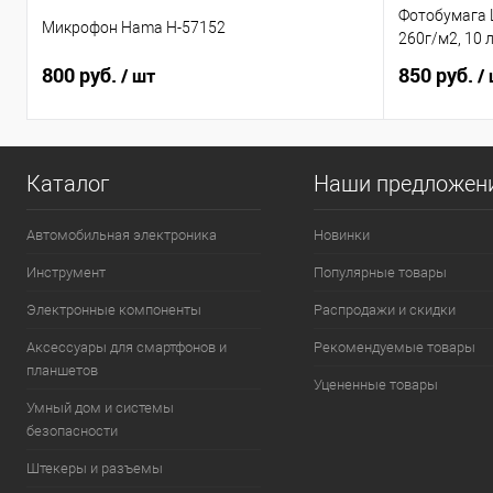
Фотобумага 
Микрофон Hama H-57152
260г/м2, 10 
800 руб.
850 руб.
/ шт
/
Каталог
Наши предложен
Автомобильная электроника
Новинки
Инструмент
Популярные товары
Электронные компоненты
Распродажи и скидки
Аксессуары для смартфонов и
Рекомендуемые товары
планшетов
Уцененные товары
Умный дом и системы
безопасности
Штекеры и разъемы