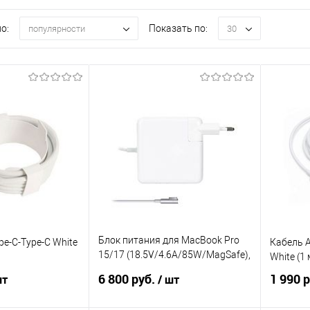
о:
Показать по:
популярности
30
Блок питания для MacBook Pro
pe-C-Type-C White
Кабель A
15/17 (18.5V/4.6A/85W/MagSafe),
White (1 
оригинал
6 800 руб.
1 990 
шт
/ шт