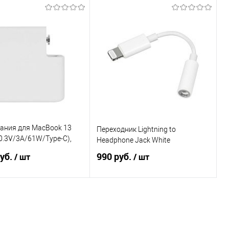
Подписаться
Подписаться
ь в 1 клик
Сравнение
Купить в 1 клик
Сравнение
ранное
Недоступно
В избранное
Недоступно
тания для MacBook 13
Переходник Lightning to
20.3V/3A/61W/Type-C),
Headphone Jack White
л
руб.
990 руб.
/ шт
/ шт
В корзину
Подписаться
ь в 1 клик
Сравнение
Купить в 1 клик
Сравнение