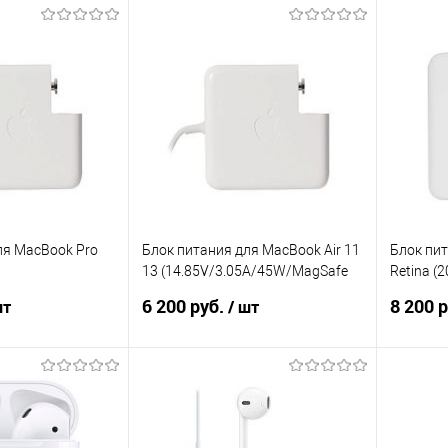
писаться
В корзину
ик
Сравнение
Купить в 1 клик
Сравнение
Купит
Недоступно
В избранное
В наличии
В изб
ля MacBook Pro
Блок питания для MacBook Air 11
Блок пи
13 (14.85V/3.05A/45W/MagSafe
Retina (
0W/MagSafe 2),
2), оригинал
оригина
6 200 руб.
8 200 
шт
/ шт
корзину
Подписаться
ик
Сравнение
Купить в 1 клик
Сравнение
Купит