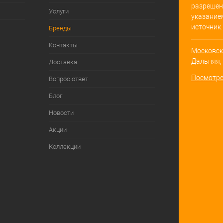
разрешен
Услуги
указание
источник.
Бренды
Контакты
Московска
Дальняя, д
Доставка
Посмотре
Вопрос ответ
Блог
Новости
Акции
Коллекции