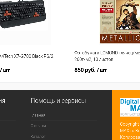
Фотобумага LOMOND глянец/мет
4Tech X7-G700 Black PS/2
260г/м2, 10 листов
850 руб.
/ шт
/ шт
ия
Помощь и сервисы
Главная
Copyright
Отзывы
MAX.ru В
Каталог
Копирова