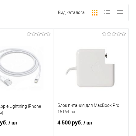
Вид каталога:
Блок питания для MacBook Pro
pple Lightning iPhone
15 Retina
м)
(20V/4.25A/85W/MagSafe 2),
руб.
4 500 руб.
/ шт
/ шт
оригинал