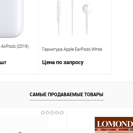
В наличии
В избранное
Недоступно
В изб
 AirPods (2019)
Гарнитура Apple EarPods White
Цена по запросу
 шт
Запросить цену
писаться
САМЫЕ ПРОДАВАЕМЫЕ ТОВАРЫ
Купить в 1 клик
Сравнение
ик
Сравнение
В избранное
Недоступно
Недоступно